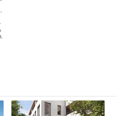
 -
r
h
d,