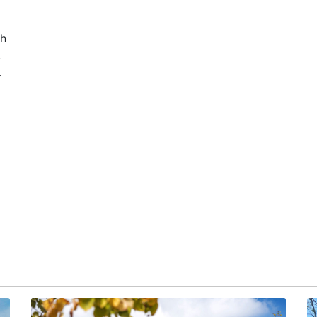
ch
,
.