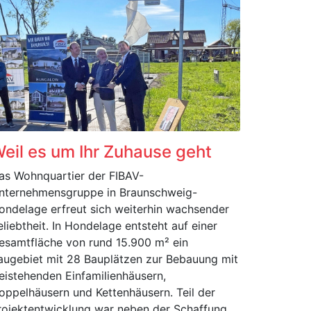
eil es um Ihr Zuhause geht
as Wohnquartier der FIBAV-
nternehmensgruppe in Braunschweig-
ondelage erfreut sich weiterhin wachsender
eliebtheit. In Hondelage entsteht auf einer
esamtfläche von rund 15.900 m² ein
augebiet mit 28 Bauplätzen zur Bebauung mit
reistehenden Einfamilienhäusern,
oppelhäusern und Kettenhäusern. Teil der
rojektentwicklung war neben der Schaffung