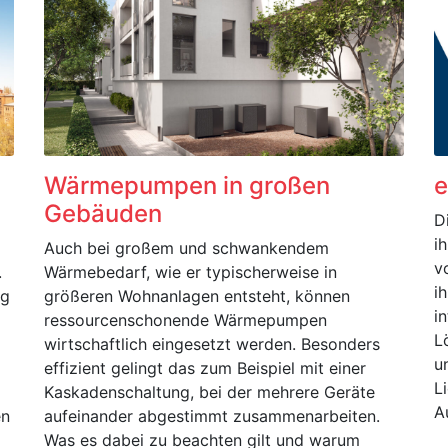
Wärmepumpen in großen
e
Gebäuden
D
i
Auch bei großem und schwankendem
v
.
Wärmebedarf, wie er typischerweise in
i
eg
größeren Wohnanlagen entsteht, können
i
ressourcenschonende Wärmepumpen
L
wirtschaftlich eingesetzt werden. Besonders
u
effizient gelingt das zum Beispiel mit einer
L
Kaskadenschaltung, bei der mehrere Geräte
A
en
aufeinander abgestimmt zusammenarbeiten.
Was es dabei zu beachten gilt und warum