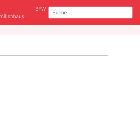
BFW
Suche
milienhaus