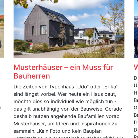
Musterhäuser – ein Muss für
W
Bauherren
D
U
Die Zeiten von Typenhaus „Udo“ oder „Erika“
H
sind längst vorbei. Wer heute ein Haus baut,
B
möchte dies so individuell wie möglich tun -
n
G
das gilt unabhängig von der Bauweise. Gerade
B
deshalb nutzen angehende Baufamilien vorab
f
Musterhäuser, um Ideen und Inspirationen zu
D
sammeln. „Kein Foto und kein Bauplan
P