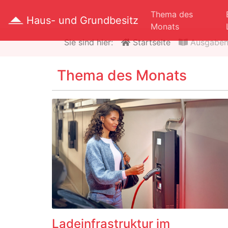
Thema des
Haus- und Grundbesitz
Monats
Sie sind hier:
Startseite
Ausgabe
Thema des Monats
Ladeinfrastruktur im